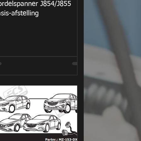
ordelspanner J854/J855
sis-afstelling