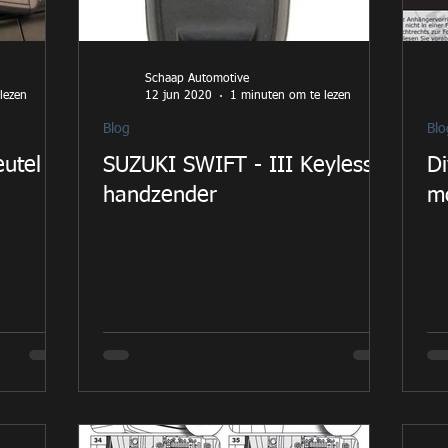
Schaap Automotive
lezen
12 jun 2020
1 minuten om te lezen
Blog
Blo
eutel
SUZUKI SWIFT - III Keyless
Di
handzender
m