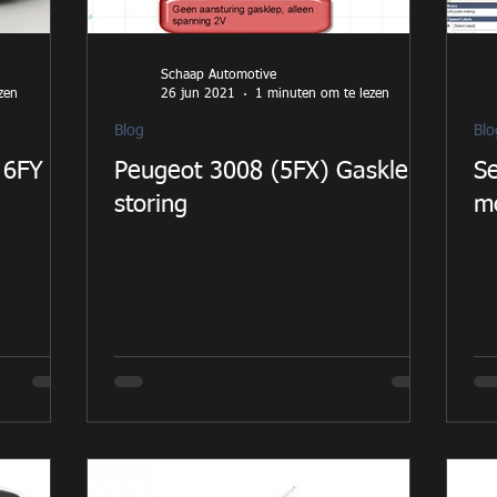
Schaap Automotive
zen
26 jun 2021
1 minuten om te lezen
Blog
Blo
 6FY
Peugeot 3008 (5FX) Gasklep
S
storing
m