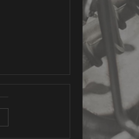
 Leon ST met CLHA