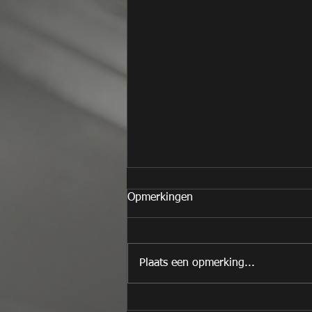
Opmerkingen
Plaats een opmerking...
Citroen C4 Picasso 1.8 6FY