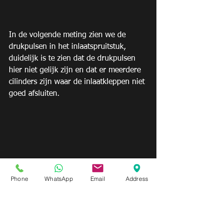
In de volgende meting zien we de 
drukpulsen in het inlaatspruitstuk, 
duidelijk is te zien dat de drukpulsen 
hier niet gelijk zijn en dat er meerdere 
cilinders zijn waar de inlaatkleppen niet 
goed afsluiten.
In onderstaande video hebben we dit 
Phone
WhatsApp
Email
Address
ter verduidelijking visueel in beeld 
gebracht.