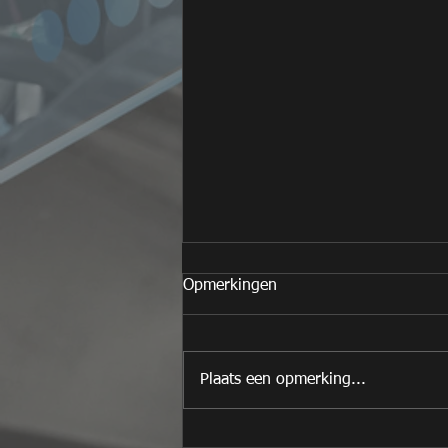
Opmerkingen
Plaats een opmerking...
Citroen C4 Picasso 1.8 6FY