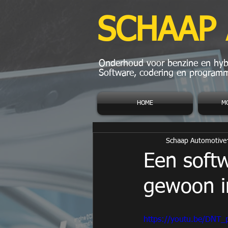
SCHAAP
Onderhoud voor benzine en hybr
Software, codering en programm
HOME
M
Schaap Automotive
Een soft
gewoon i
https://youtu.be/DNT