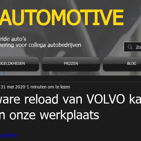
 AUTOMOTIVE
ide auto’s
ering voor collega autobedrijven
OGELIJKHEDEN
PRIJZEN
BLOG
31 mei 2020
1 minuten om te lezen
ware reload van VOLVO k
n onze werkplaats
_pajDBTw