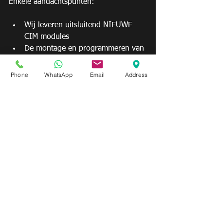
Enkele aandachtspunten:
Wij leveren uitsluitend NIEUWE 
CIM modules
De montage en programmeren van 
een CIM kost €299,= ( +/- 3 uur 
werk)
Phone
WhatsApp
Email
Address
Een nieuwe CIM module kost 
tussen de €300,= en €850,= 
afhankelijk van de uitvoering, wij 
hebben zelf geen CIM module's op 
voorraad 
Blog