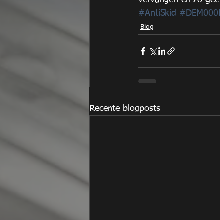
#AntiSkid
#DEM000
Blog
Recente blogposts