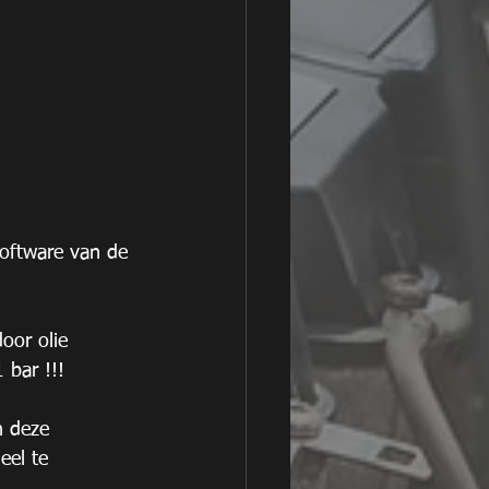
software van de 
oor olie 
 bar !!!
n deze 
eel te 