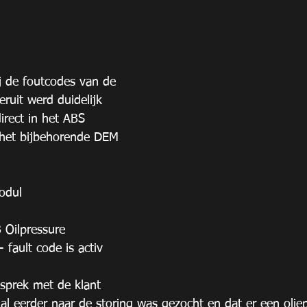
j de foutcodes van de 
eruit werd duidelijk 
irect in het ABS 
 het bijbehorende DEM 
odul
Oilpressure 
fault code is activ
esprek met de klant 
r al eerder naar de storing was gezocht en dat er een ol