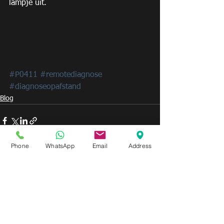
lampje uit.
#P0411
#remotediagnose
#diagnoseopafstand
Blog
Phone
WhatsApp
Email
Address
Alles weergeven
Recente blogposts