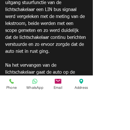
uitgang stuurfunctie van de 
lichtschakelaar een LIN bus signaal 
werd vergeleken met de meting van de 
lekstroom, beide werden met een 
scope gemeten en zo werd duidelijk 
dat de lichtschakelaar continu berichten 
verstuurde en zo ervoor zorgde dat de 
auto niet in rust ging.
Na het vervangen van de 
lichtschakelaar gaat de auto op de 
juiste wijze in rust en bleef er een 
rustroom van 138 mA over
Phone
WhatsApp
Email
Address